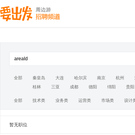
全部
秦皇岛
大连
哈尔滨
南京
杭州
桂林
三亚
成都
德阳
绵阳
贵阳
全部
技术类
业务类
运营类
市场类
设计
暂无职位