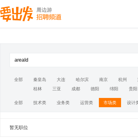
全部
秦皇岛
大连
哈尔滨
南京
杭州
桂林
三亚
成都
德阳
绵阳
贵阳
全部
技术类
业务类
运营类
市场类
设计
暂无职位